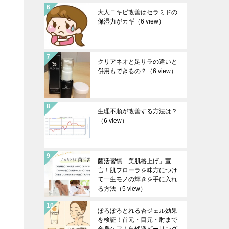
大人ニキビ改善はセラミドの
保湿力がカギ
（6 view）
クリアネオと足サラの違いと
併用もできるの？
（6 view）
生理不順が改善する方法は？
（6 view）
菌活習慣「美肌格上げ」宣
言！肌フローラを味方につけ
て一生モノの輝きを手に入れ
る方法
（5 view）
。
ぽろぽろとれる杏ジェル効果
を検証！首元・目元・肘まで