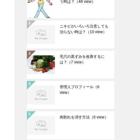
う時は？
（48 view）
ニキビがいろいろ注意しても
治らない時は？
（10 view）
毛穴の黒ずみを改善するに
は？
（7 view）
管理人プロフィール
（6
view）
肉割れを消す方法
（6 view）