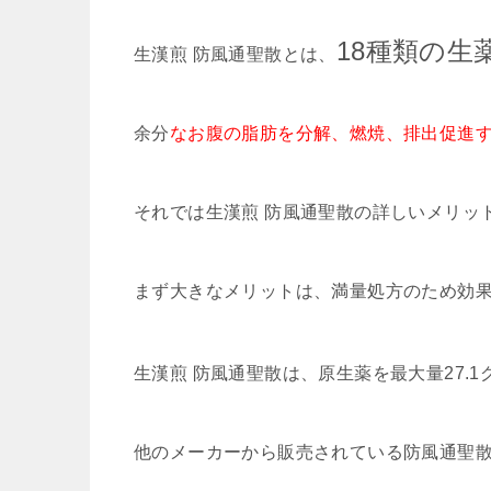
18種類の生
生漢煎 防風通聖散とは、
余分
なお腹の脂肪を分解、燃焼、排出促進
それでは生漢煎 防風通聖散の詳しいメリッ
まず大きなメリットは、満量処方のため効
生漢煎 防風通聖散は、原生薬を最大量27.
他のメーカーから販売されている防風通聖