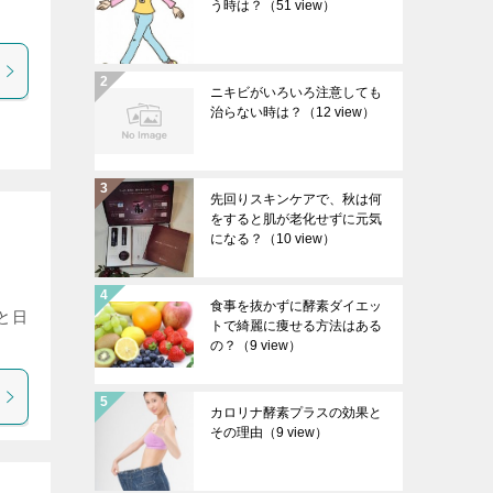
う時は？
（51 view）
ニキビがいろいろ注意しても
治らない時は？
（12 view）
先回りスキンケアで、秋は何
をすると肌が老化せずに元気
になる？
（10 view）
食事を抜かずに酵素ダイエッ
と日
トで綺麗に痩せる方法はある
の？
（9 view）
カロリナ酵素プラスの効果と
その理由
（9 view）