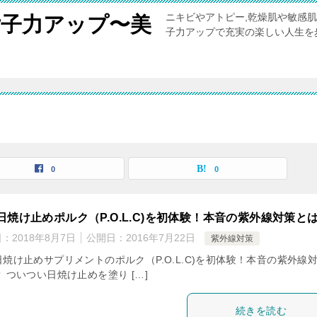
ニキビやアトピー,乾燥肌や敏感
女子力アップ〜美
子力アップで充実の楽しい人生を
0
0
日焼け止めポルク（P.O.L.C)を初体験！本音の紫外線対策と
日：
2018年8月7日
公開日：
2016年7月22日
紫外線対策
焼け止めサプリメントのポルク（P.O.L.C)を初体験！本音の紫外線
 ついつい日焼け止めを塗り […]
続きを読む