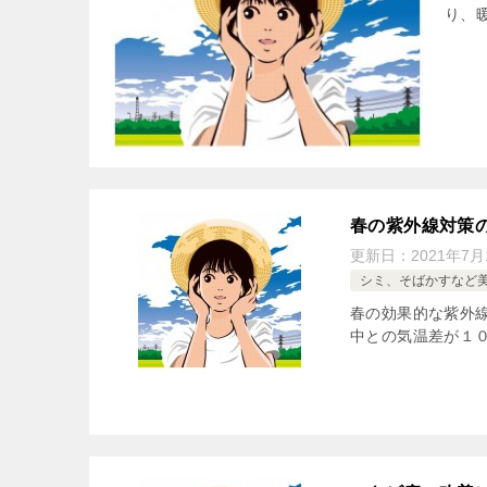
り、
春の紫外線対策
更新日：
2021年7月
シミ、そばかすなど
春の効果的な紫外線
中との気温差が１０度