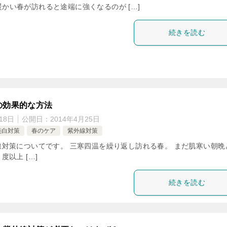
暖かい春が訪れると途端に強くなるのが […]
続きを読む
の効果的な方法
18日
公開日：
2014年4月25日
美白対策
春のケア
紫外線対策
対策についてです。 三寒四温を繰り返し訪れる春。 まだ肌寒い朝晩
以上 […]
続きを読む