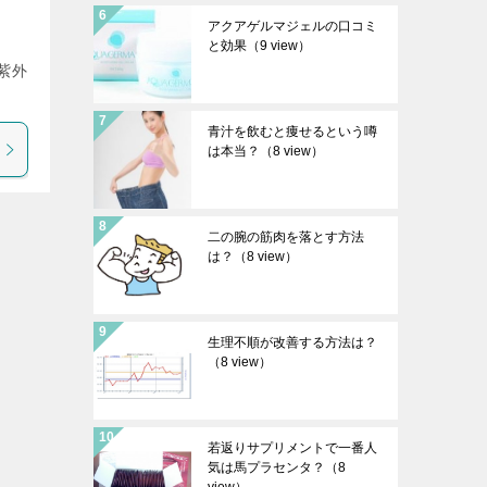
アクアゲルマジェルの口コミ
と効果
（9 view）
紫外
青汁を飲むと痩せるという噂
は本当？
（8 view）
二の腕の筋肉を落とす方法
は？
（8 view）
生理不順が改善する方法は？
（8 view）
若返りサプリメントで一番人
気は馬プラセンタ？
（8