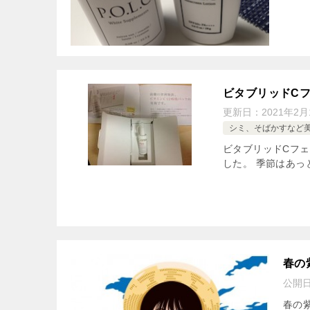
ビタブリッドC
更新日：
2021年2月
シミ、そばかすなど
ビタブリッドCフ
した。 季節はあっと
春の
公開
春の