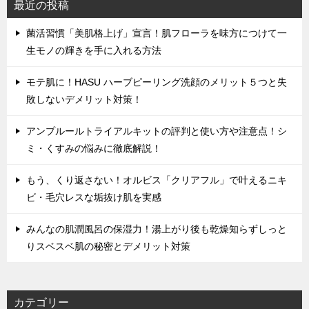
最近の投稿
菌活習慣「美肌格上げ」宣言！肌フローラを味方につけて一
生モノの輝きを手に入れる方法
モテ肌に！HASU ハーブピーリング洗顔のメリット５つと失
敗しないデメリット対策！
アンプルールトライアルキットの評判と使い方や注意点！シ
ミ・くすみの悩みに徹底解説！
もう、くり返さない！オルビス「クリアフル」で叶えるニキ
ビ・毛穴レスな垢抜け肌を実感
みんなの肌潤風呂の保湿力！湯上がり後も乾燥知らずしっと
りスベスベ肌の秘密とデメリット対策
カテゴリー