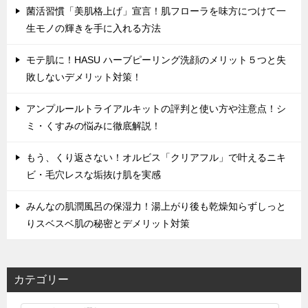
菌活習慣「美肌格上げ」宣言！肌フローラを味方につけて一
生モノの輝きを手に入れる方法
モテ肌に！HASU ハーブピーリング洗顔のメリット５つと失
敗しないデメリット対策！
アンプルールトライアルキットの評判と使い方や注意点！シ
ミ・くすみの悩みに徹底解説！
もう、くり返さない！オルビス「クリアフル」で叶えるニキ
ビ・毛穴レスな垢抜け肌を実感
みんなの肌潤風呂の保湿力！湯上がり後も乾燥知らずしっと
りスベスベ肌の秘密とデメリット対策
カテゴリー