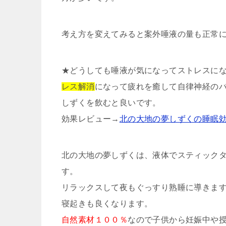
考え方を変えてみると案外唾液の量も正常
★どうしても唾液が気になってストレスに
レス解消
になって疲れを癒して自律神経の
しずくを飲むと良いです。
効果レビュー→
北の大地の夢しずくの睡眠
北の大地の夢しずくは、液体でスティック
す。
リラックスして夜もぐっすり熟睡に導きま
寝起きも良くなります。
自然素材１００％
なので子供から妊娠中や