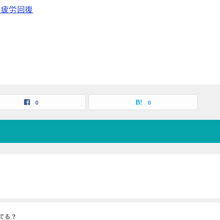
て疲労回復
0
0
てる？