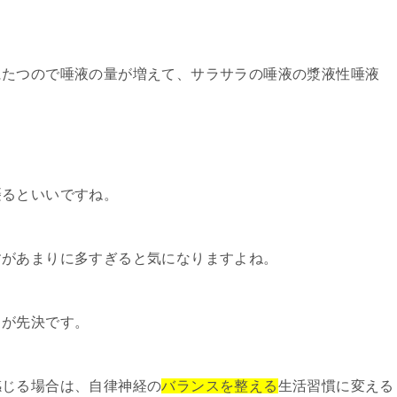
にたつので唾液の量が増えて、サラサラの唾液の漿液性唾液
。
摂るといいですね。
すがあまりに多すぎると気になりますよね。
とが先決です。
感じる場合は、自律神経の
バランスを整える
生活習慣に変える