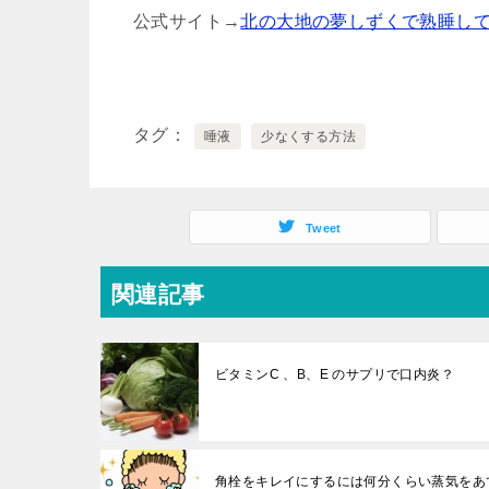
公式サイト→
北の大地の夢しずくで熟睡し
タグ
唾液
少なくする方法
Tweet
関連記事
ビタミンC 、B、E のサプリで口内炎？
角栓をキレイにするには何分くらい蒸気をあ