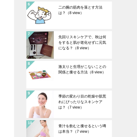
二の腕の筋肉を落とす方法
は？
（8 view）
先回りスキンケアで、秋は何
をすると肌が老化せずに元気
になる？
（8 view）
激太りと生理がこないことの
関係と痩せる方法
（8 view）
季節の変わり目の乾燥や肌荒
れにぴったりなスキンケア
は？
（7 view）
青汁を飲むと痩せるという噂
は本当？
（7 view）