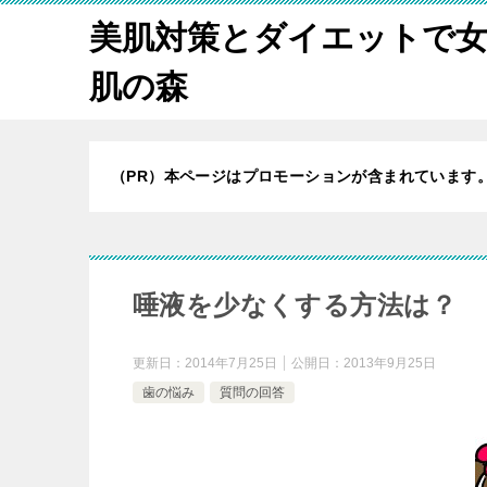
美肌対策とダイエットで
肌の森
（PR）本ページはプロモーションが含まれています
唾液を少なくする方法は？
更新日：
2014年7月25日
公開日：
2013年9月25日
歯の悩み
質問の回答