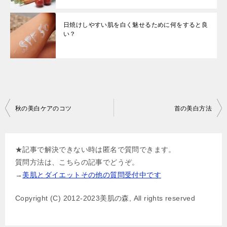
日焼けしやすい肌を白く魅せるために何をすると良
い？
投
秋の美白ケアのコツ
首の美白方法
稿
ナ
★記事で解決できない時は匿名で質問できます。
ビ
質問方法は、こちらの記事でどうぞ。
ゲ
→
美肌とダイエットその他の質問受付中です
ー
Copyright (C) 2012-2023美肌の森, All rights reserved
シ
ョ