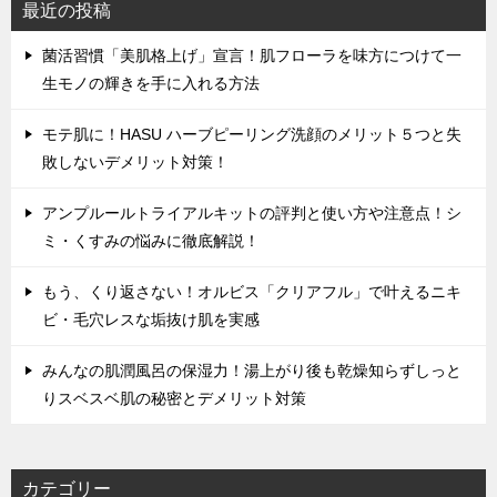
最近の投稿
菌活習慣「美肌格上げ」宣言！肌フローラを味方につけて一
生モノの輝きを手に入れる方法
モテ肌に！HASU ハーブピーリング洗顔のメリット５つと失
敗しないデメリット対策！
アンプルールトライアルキットの評判と使い方や注意点！シ
ミ・くすみの悩みに徹底解説！
もう、くり返さない！オルビス「クリアフル」で叶えるニキ
ビ・毛穴レスな垢抜け肌を実感
みんなの肌潤風呂の保湿力！湯上がり後も乾燥知らずしっと
りスベスベ肌の秘密とデメリット対策
カテゴリー