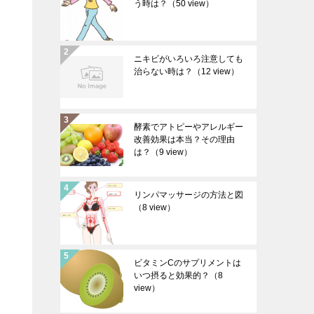
う時は？
（50 view）
ニキビがいろいろ注意しても
治らない時は？
（12 view）
酵素でアトピーやアレルギー
改善効果は本当？その理由
は？
（9 view）
リンパマッサージの方法と図
（8 view）
ビタミンCのサプリメントは
いつ摂ると効果的？
（8
view）