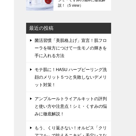
シミ・くすみの悩みに徹底解
説！
（5 view）
最近の投稿
菌活習慣「美肌格上げ」宣言！肌フロ
ーラを味方につけて一生モノの輝きを
手に入れる方法
モテ肌に！HASU ハーブピーリング洗
顔のメリット５つと失敗しないデメリ
ット対策！
アンプルールトライアルキットの評判
と使い方や注意点！シミ・くすみの悩
みに徹底解説！
もう、くり返さない！オルビス「クリ
アフル」で叶えるニキビ・毛穴レスな