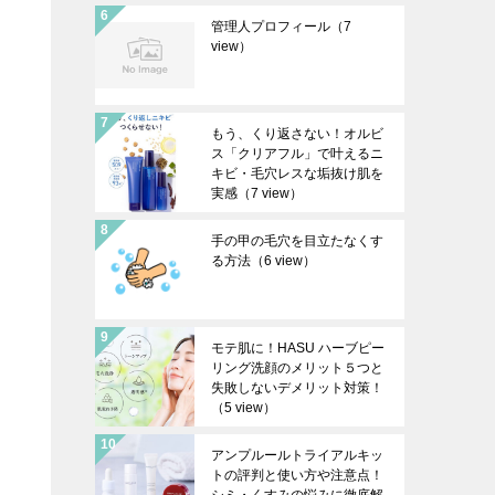
管理人プロフィール
（7
view）
もう、くり返さない！オルビ
ス「クリアフル」で叶えるニ
キビ・毛穴レスな垢抜け肌を
実感
（7 view）
手の甲の毛穴を目立たなくす
る方法
（6 view）
モテ肌に！HASU ハーブピー
リング洗顔のメリット５つと
失敗しないデメリット対策！
（5 view）
アンプルールトライアルキッ
トの評判と使い方や注意点！