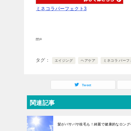
ミネコラパーフェクト3
m+
タグ
エイジング
ヘアケア
ミネコラ パーフ
Tweet
関連記事
髪がバサバサ枝毛も！綺麗で健康的なロング