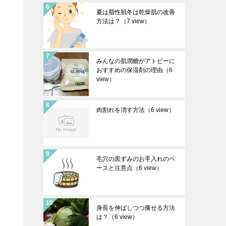
夏は脂性肌冬は乾燥肌の改善
方法は？
（7 view）
みんなの肌潤糖がアトピーに
おすすめの保湿剤の理由
（6
view）
肉割れを消す方法
（6 view）
毛穴の黒ずみのお手入れのペ
ースと注意点
（6 view）
身長を伸ばしつつ痩せる方法
は？
（6 view）