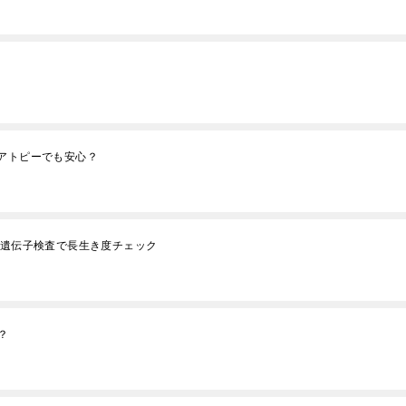
re】はアトピーでも安心？
ド遺伝子検査で長生き度チェック
の？