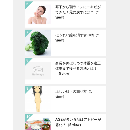
耳下から顎ラインにニキビが
できた！元に戻すには？
（5
view）
ほうれい線を消す食べ物
（5
view）
身長を伸ばしつつ体重を適正
体重まで痩せる方法とは？
（5 view）
正しい股下の測り方
（5
view）
AGEが多い食品はアトピーが
悪化？
（5 view）