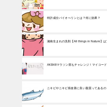
特許成分バイオぺリンとは？何に効果？
湘南生まれの洗剤【All things in Natu
AKB48マラソン部もチャレンジ！マイコー
ニキビやニキビ痕改善に良い脂質ってある