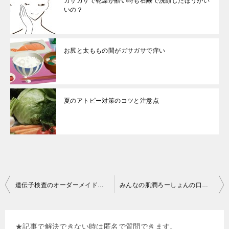
カサカサで乾燥が酷い時も石鹸で洗顔したほうがい
いの？
お尻と太ももの間がガサガサで痒い
夏のアトピー対策のコツと注意点
投
遺伝子検査のオーダーメイド化粧水「美GENE（ビジン）」の口コミと効果の感想
みんなの肌潤ろーしょんの口コミ！アトピー肌も潤い保湿化粧水
稿
ナ
★記事で解決できない時は匿名で質問できます。