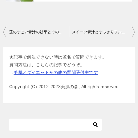
投
藻のすごい青汁の効果とその理由
スイーツ青汁とすっきりフルーツ青汁の違いと選び方
稿
ナ
★記事で解決できない時は匿名で質問できます。
ビ
質問方法は、こちらの記事でどうぞ。
ゲ
→
美肌とダイエットその他の質問受付中です
ー
Copyright (C) 2012-2023美肌の森, All rights reserved
シ
ョ
ン