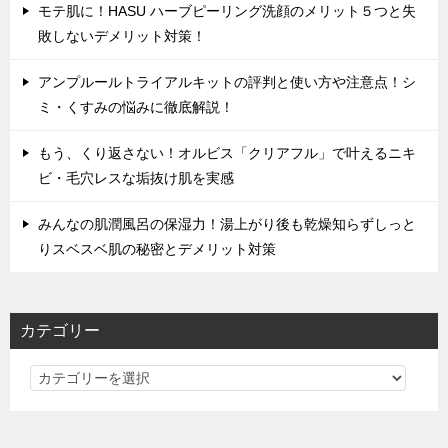
モテ肌に！HASU ハーブピーリング洗顔のメリット５つと失
敗しないデメリット対策！
アンプルールトライアルキットの評判と使い方や注意点！シ
ミ・くすみの悩みに徹底解説！
もう、くり返さない！オルビス「クリアフル」で叶えるニキ
ビ・毛穴レスな垢抜け肌を実感
みんなの肌潤風呂の保湿力！湯上がり後も乾燥知らずしっと
りスベスベ肌の秘密とデメリット対策
カテゴリー
カ
テ
ゴ