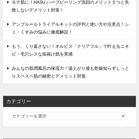
モテ肌に！HASU ハーブピーリング洗顔のメリット５つと失
敗しないデメリット対策！
アンプルールトライアルキットの評判と使い方や注意点！シ
ミ・くすみの悩みに徹底解説！
もう、くり返さない！オルビス「クリアフル」で叶えるニキ
ビ・毛穴レスな垢抜け肌を実感
みんなの肌潤風呂の保湿力！湯上がり後も乾燥知らずしっと
りスベスベ肌の秘密とデメリット対策
カテゴリー
カ
テ
ゴ
リ