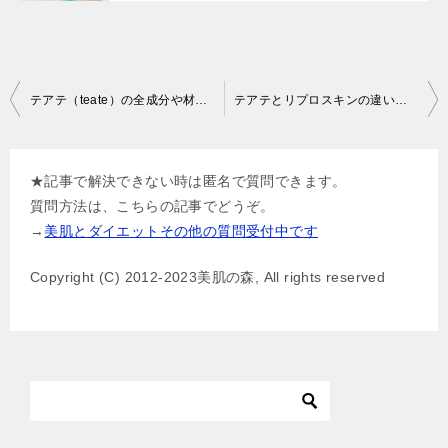
投
テアテ（teate）の全成分や材料！どれが良いの？
テアテとリプロスキンの違い比較！どちらを選ぶとニキビケアに良い？
稿
ナ
★記事で解決できない時は匿名で質問できます。
ビ
質問方法は、こちらの記事でどうぞ。
ゲ
→
美肌とダイエットその他の質問受付中です
ー
Copyright (C) 2012-2023美肌の森, All rights reserved
シ
ョ
ン