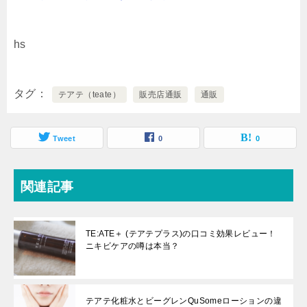
hs
タグ
テアテ（teate）
販売店通販
通販
Tweet
0
0
関連記事
TE:ATE＋ (テアテプラス)の口コミ効果レビュー！
ニキビケアの噂は本当？
テアテ化粧水とビーグレンQuSomeローションの違