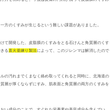
う一方のくすみが生じるという難しい課題がありました。
かけて開発した、皮脂膜のくすみをとる石けんと角質層のくす
できる
直火釜練り製法
によって、このジレンマは解消したので
ベルの汚れまでくまなく絡め取ってくれると同時に、北海道の
角質層が厚くならずにすみ、肌表面と角質層の両方のくすみを
るおい成分のことで、すぐれた栄養素や美容成分を含んでい