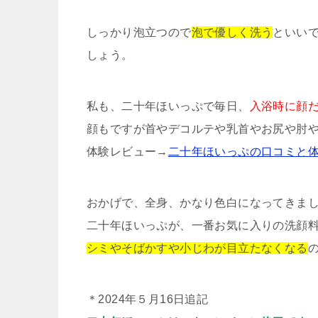
しっかり泡立つので
泡で優しく洗う
といい
しょう。
私も、二十年ほいっぷで毎日、
入浴時に顔
顔もですが首やデコルテや乳首やお尻や肘
体験レビュー→
二十年ほいっぷの口コミと
おかげで、全身、かなり色白になってきま
二十年ほいっぷが、一番お気に入りの洗顔
シミやそばかすや小じわが目立たなくなる
＊2024年５月16日追記