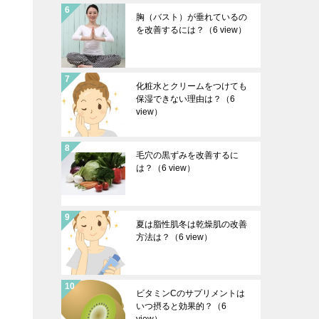
胸（バスト）が垂れているの
を改善するには？
（6 view）
化粧水とクリームをつけても
保湿できない理由は？
（6
view）
毛穴の黒ずみを改善するに
は？
（6 view）
夏は脂性肌冬は乾燥肌の改善
方法は？
（6 view）
ビタミンCのサプリメントは
いつ摂ると効果的？
（6