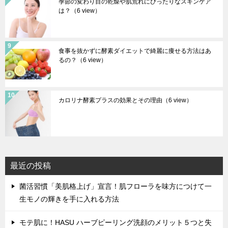
季節の変わり目の乾燥や肌荒れにぴったりなスキンケア
は？
（6 view）
食事を抜かずに酵素ダイエットで綺麗に痩せる方法はあ
るの？
（6 view）
カロリナ酵素プラスの効果とその理由
（6 view）
最近の投稿
菌活習慣「美肌格上げ」宣言！肌フローラを味方につけて一
生モノの輝きを手に入れる方法
モテ肌に！HASU ハーブピーリング洗顔のメリット５つと失