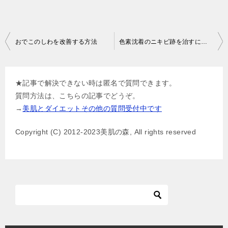
投
おでこのしわを改善する方法
色素沈着のニキビ跡を治すには？
稿
ナ
★記事で解決できない時は匿名で質問できます。
ビ
質問方法は、こちらの記事でどうぞ。
ゲ
→
美肌とダイエットその他の質問受付中です
ー
Copyright (C) 2012-2023美肌の森, All rights reserved
シ
ョ
ン