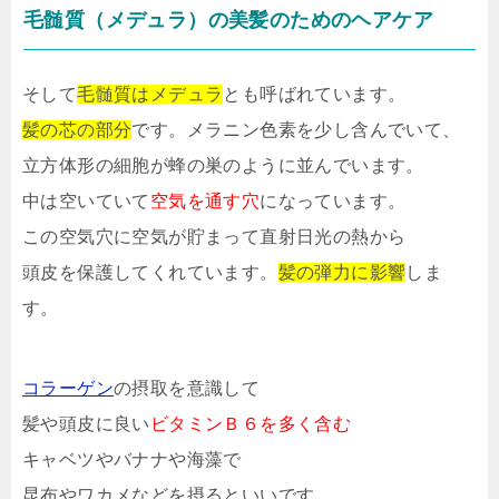
毛髄質（メデュラ）の美髪のためのヘアケア
そして
毛髄質はメデュラ
とも呼ばれています。
髪の芯の部分
です。メラニン色素を少し含んでいて、
立方体形の細胞が蜂の巣のように並んでいます。
中は空いていて
空気を通す穴
になっています。
この空気穴に空気が貯まって直射日光の熱から
頭皮を保護してくれています。
髪の弾力に影響
しま
す。
コラーゲン
の摂取を意識して
髪や頭皮に良い
ビタミンＢ６を多く含む
キャベツやバナナや海藻で
昆布やワカメなどを摂るといいです。