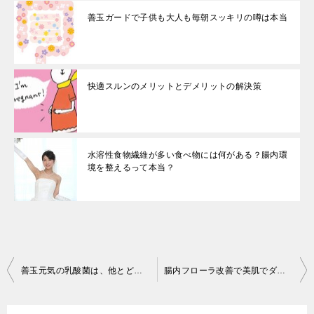
善玉ガードで子供も大人も毎朝スッキリの噂は本当
快適スルンのメリットとデメリットの解決策
水溶性食物繊維が多い食べ物には何がある？腸内環
境を整えるって本当？
投
善玉元気の乳酸菌は、他とどこが違うの？
腸内フローラ改善で美肌でダイエットにも良い乳酸菌とは？
稿
ナ