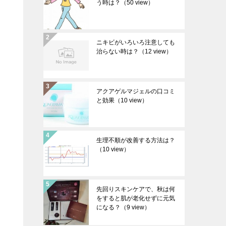
う時は？
（50 view）
ニキビがいろいろ注意しても
治らない時は？
（12 view）
アクアゲルマジェルの口コミ
と効果
（10 view）
生理不順が改善する方法は？
（10 view）
先回りスキンケアで、秋は何
をすると肌が老化せずに元気
になる？
（9 view）