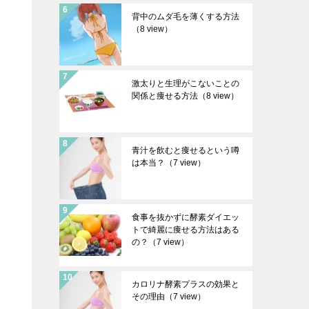
背中のムダ毛を薄くする方法
（8 view）
激太りと生理がこないことの
関係と痩せる方法
（8 view）
青汁を飲むと痩せるという噂
は本当？
（7 view）
食事を抜かずに酵素ダイエッ
トで綺麗に痩せる方法はある
の？
（7 view）
カロリナ酵素プラスの効果と
その理由
（7 view）