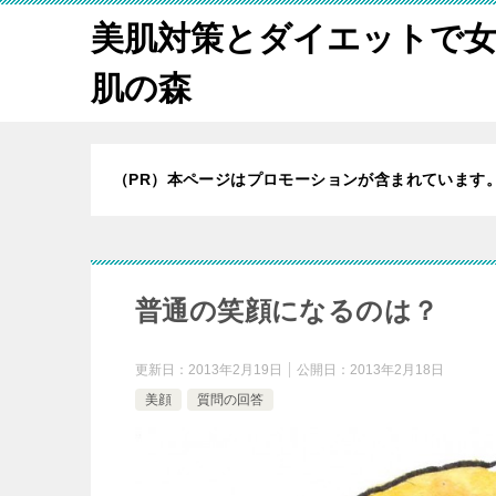
美肌対策とダイエットで
肌の森
（PR）本ページはプロモーションが含まれています
普通の笑顔になるのは？
更新日：
2013年2月19日
公開日：
2013年2月18日
美顔
質問の回答