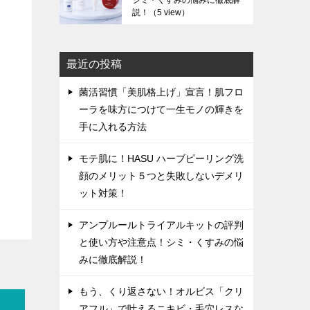
シミ・くすみの悩みに徹底解
説！
（5 view）
最近の投稿
菌活習慣「美肌格上げ」宣言！肌フロ
ーラを味方につけて一生モノの輝きを
手に入れる方法
モテ肌に！HASU ハーブピーリング洗
顔のメリット５つと失敗しないデメリ
ット対策！
アンプルールトライアルキットの評判
と使い方や注意点！シミ・くすみの悩
みに徹底解説！
もう、くり返さない！オルビス「クリ
アフル」で叶えるニキビ・毛穴レスな