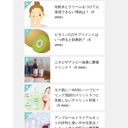
化粧水とクリームをつけても
保湿できない理由は？
（6
view）
ビタミンCのサプリメントは
いつ摂ると効果的？
（6
view）
ニキビやアトピー改善に酵素
ドリンク？
（6 view）
モテ肌に！HASU ハーブピー
リング洗顔のメリット５つと
失敗しないデメリット対策！
（5 view）
アンプルールトライアルキッ
トの評判と使い方や注意点！