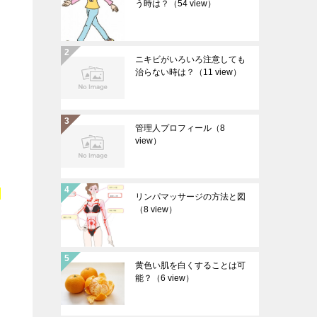
う時は？
（54 view）
ニキビがいろいろ注意しても
治らない時は？
（11 view）
管理人プロフィール
（8
view）
効
リンパマッサージの方法と図
（8 view）
黄色い肌を白くすることは可
能？
（6 view）