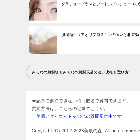
グラシュープラスとプードルプレシューズの
肌潤糖クリアとリプロスキンの違いと相乗効
投
みんなの肌潤糖とみんなの肌潤風呂の違い比較と選び方
稿
ナ
ビ
★記事で解決できない時は匿名で質問できます。
質問方法は、こちらの記事でどうぞ。
ゲ
→
美肌とダイエットその他の質問受付中です
ー
シ
Copyright (C) 2012-2023美肌の森, All rights reserv