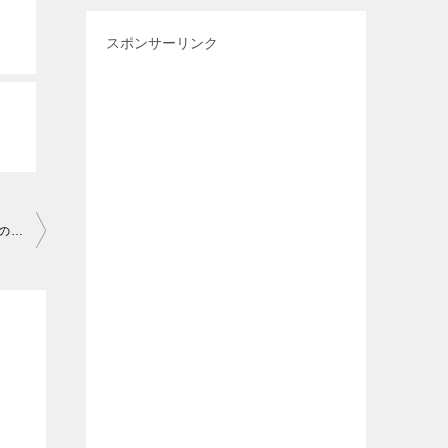
スポンサーリンク
みんなの肌潤ろーしょんは、肌潤糖クリアとは併用しない方がいいのはなぜ？