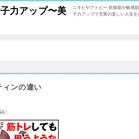
ニキビやアトピー,乾燥肌や敏感
女子力アップ〜美
子力アップで充実の楽しい人生を
。
ティンの違い
悩み