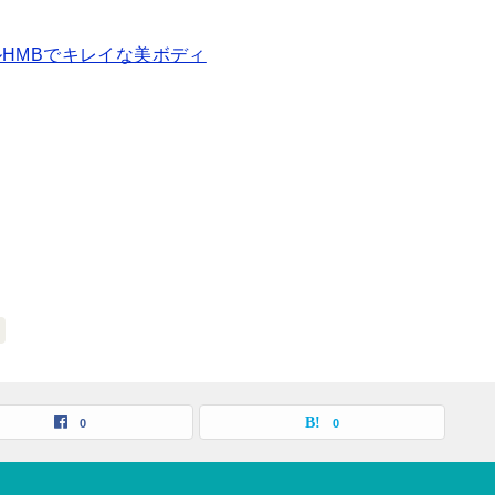
HMBでキレイな美ボディ
0
0