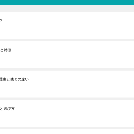
？
果と特徴
理由と他との違い
いと選び方