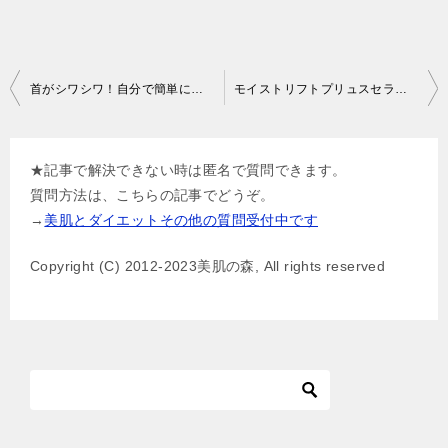
投
首がシワシワ！自分で簡単に皺を目立たなくできる？
モイストリフトプリュスセラムのたるみケア効果とその理由
稿
ナ
★記事で解決できない時は匿名で質問できます。
ビ
質問方法は、こちらの記事でどうぞ。
ゲ
→
美肌とダイエットその他の質問受付中です
ー
Copyright (C) 2012-2023美肌の森, All rights reserved
シ
ョ
ン