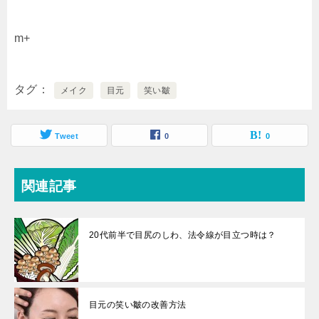
m+
タグ
メイク
目元
笑い皺
Tweet
0
0
関連記事
20代前半で目尻のしわ、法令線が目立つ時は？
目元の笑い皺の改善方法