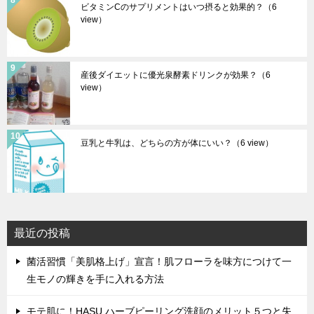
ビタミンCのサプリメントはいつ摂ると効果的？
（6
view）
産後ダイエットに優光泉酵素ドリンクが効果？
（6
view）
豆乳と牛乳は、どちらの方が体にいい？
（6 view）
最近の投稿
菌活習慣「美肌格上げ」宣言！肌フローラを味方につけて一
生モノの輝きを手に入れる方法
モテ肌に！HASU ハーブピーリング洗顔のメリット５つと失