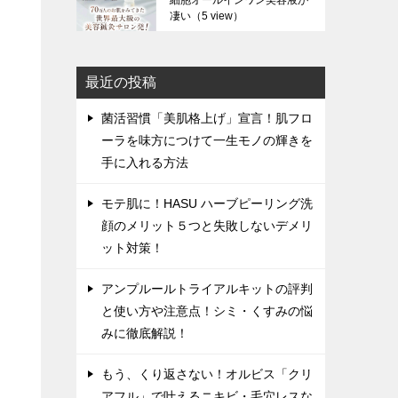
細胞オールインワン美容液が
凄い
（5 view）
最近の投稿
菌活習慣「美肌格上げ」宣言！肌フロ
ーラを味方につけて一生モノの輝きを
手に入れる方法
モテ肌に！HASU ハーブピーリング洗
顔のメリット５つと失敗しないデメリ
ット対策！
アンプルールトライアルキットの評判
と使い方や注意点！シミ・くすみの悩
みに徹底解説！
もう、くり返さない！オルビス「クリ
アフル」で叶えるニキビ・毛穴レスな