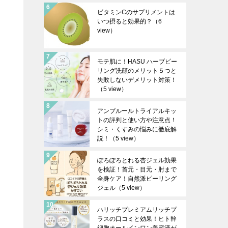
ビタミンCのサプリメントは
いつ摂ると効果的？
（6
view）
モテ肌に！HASU ハーブピー
リング洗顔のメリット５つと
失敗しないデメリット対策！
（5 view）
アンプルールトライアルキッ
トの評判と使い方や注意点！
シミ・くすみの悩みに徹底解
説！
（5 view）
ぽろぽろとれる杏ジェル効果
を検証！首元・目元・肘まで
全身ケア！自然派ピーリング
ジェル
（5 view）
ハリッチプレミアムリッチプ
ラスの口コミと効果！ヒト幹