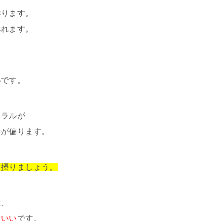
作ります。
べれます。
いです。
ネラルが
養が偏ります。
く摂りましょう。
は、
といい
です。