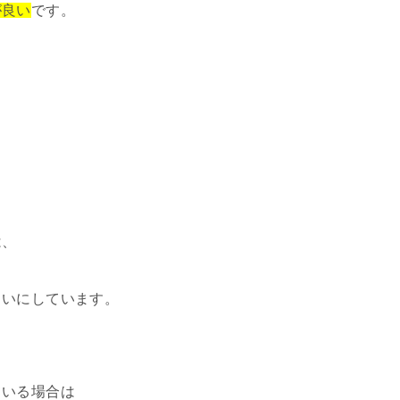
が良い
です。
は、
らいにしています。
）
ている場合は