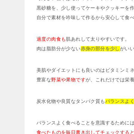
黒砂糖を、少し使ってケーキやクッキーを
自分で素材を吟味して作るから安心して食
過度の肉食も
肌あれして太りやすいです。
肉は脂肪分が少ない
赤身の部分を少し
がい
美肌やダイエットにも良いのはビタミンミ
豊富な
野菜や果物です
が、これだけでは栄
炭水化物や良質なタンパク質も
バランスよ
バランスよく食べることを意識するために
食べたものを毎日書き出してチェックする