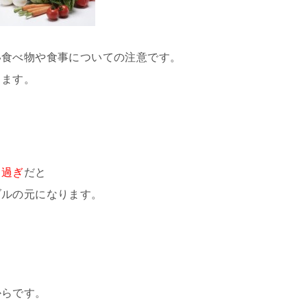
い食べ物や食事についての注意です。
きます。
り過ぎ
だと
ブルの元になります。
。
からです。