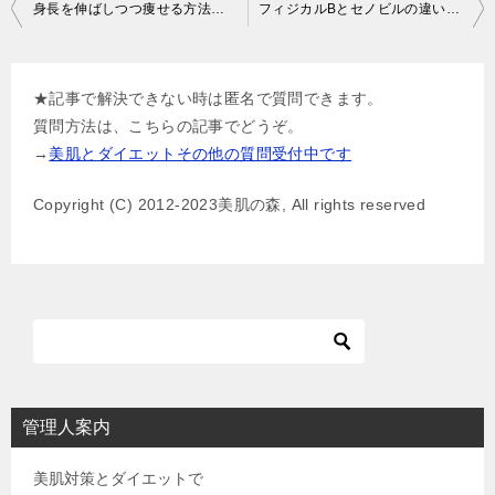
投
身長を伸ばしつつ痩せる方法は？
フィジカルBとセノビルの違いと選び方
稿
ナ
★記事で解決できない時は匿名で質問できます。
ビ
質問方法は、こちらの記事でどうぞ。
ゲ
→
美肌とダイエットその他の質問受付中です
ー
Copyright (C) 2012-2023美肌の森, All rights reserved
シ
ョ
ン
管理人案内
美肌対策とダイエットで