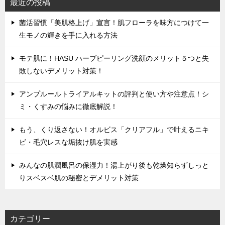
最近の投稿
菌活習慣「美肌格上げ」宣言！肌フローラを味方につけて一
生モノの輝きを手に入れる方法
モテ肌に！HASU ハーブピーリング洗顔のメリット５つと失
敗しないデメリット対策！
アンプルールトライアルキットの評判と使い方や注意点！シ
ミ・くすみの悩みに徹底解説！
もう、くり返さない！オルビス「クリアフル」で叶えるニキ
ビ・毛穴レスな垢抜け肌を実感
みんなの肌潤風呂の保湿力！湯上がり後も乾燥知らずしっと
りスベスベ肌の秘密とデメリット対策
カテゴリー