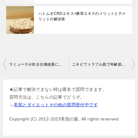
ハトムギCRDエキス+舞茸エキスのメリットとデメ
リットの解決策
投
ラミューテが吹き出物改善に良い理由
ニキビでトラブル肌で年齢肌の美容液選びで注意したいこと
稿
ナ
★記事で解決できない時は匿名で質問できます。
ビ
質問方法は、こちらの記事でどうぞ。
ゲ
→
美肌とダイエットその他の質問受付中です
ー
Copyright (C) 2012-2023美肌の森, All rights reserved
シ
ョ