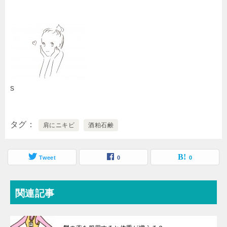
s
タグ
肩にニキビ
酒粕石鹸
Tweet
0
0
関連記事