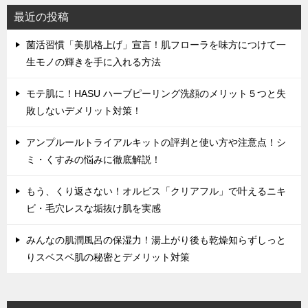
最近の投稿
菌活習慣「美肌格上げ」宣言！肌フローラを味方につけて一
生モノの輝きを手に入れる方法
モテ肌に！HASU ハーブピーリング洗顔のメリット５つと失
敗しないデメリット対策！
アンプルールトライアルキットの評判と使い方や注意点！シ
ミ・くすみの悩みに徹底解説！
もう、くり返さない！オルビス「クリアフル」で叶えるニキ
ビ・毛穴レスな垢抜け肌を実感
みんなの肌潤風呂の保湿力！湯上がり後も乾燥知らずしっと
りスベスベ肌の秘密とデメリット対策