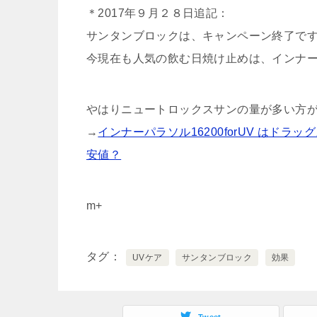
＊2017年９月２８日追記：
サンタンブロックは、キャンペーン終了で
今現在も人気の飲む日焼け止めは、インナーパラソ
やはりニュートロックスサンの量が多い方
→
インナーパラソル16200forUV はド
安値？
m+
タグ
UVケア
サンタンブロック
効果