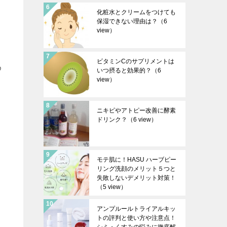
化粧水とクリームをつけても
保湿できない理由は？
（6
view）
ビタミンCのサプリメントは
め
いつ摂ると効果的？
（6
view）
ニキビやアトピー改善に酵素
ドリンク？
（6 view）
モテ肌に！HASU ハーブピー
リング洗顔のメリット５つと
失敗しないデメリット対策！
（5 view）
アンプルールトライアルキッ
トの評判と使い方や注意点！