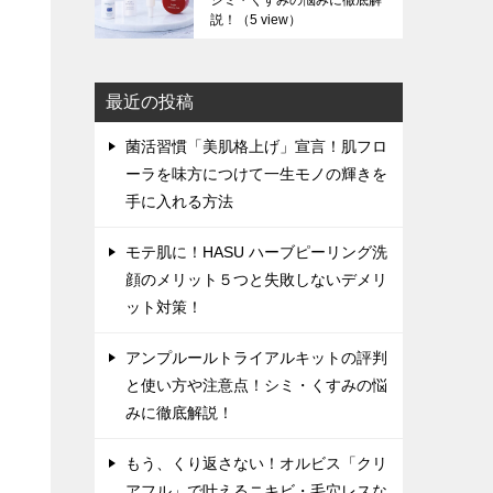
シミ・くすみの悩みに徹底解
説！
（5 view）
最近の投稿
菌活習慣「美肌格上げ」宣言！肌フロ
ーラを味方につけて一生モノの輝きを
手に入れる方法
モテ肌に！HASU ハーブピーリング洗
顔のメリット５つと失敗しないデメリ
ット対策！
アンプルールトライアルキットの評判
と使い方や注意点！シミ・くすみの悩
みに徹底解説！
もう、くり返さない！オルビス「クリ
アフル」で叶えるニキビ・毛穴レスな