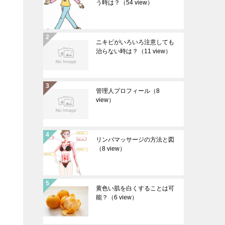
う時は？
（54 view）
ニキビがいろいろ注意しても
治らない時は？
（11 view）
管理人プロフィール
（8
view）
？
リンパマッサージの方法と図
（8 view）
黄色い肌を白くすることは可
能？
（6 view）