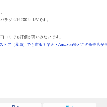
す。
ル16200for UVです。
が口コミでも評価が高いみたいです。
ラッグストア（薬局）でも市販？楽天・Amazon等どこの販売店が