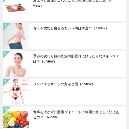
激太りと生理がこないことの関係と痩せる方法
（9
view）
青汁を飲むと痩せるという噂は本当？
（7 view）
季節の変わり目の乾燥や肌荒れにぴったりなスキンケア
は？
（6 view）
リンパマッサージの方法と図
（6 view）
食事を抜かずに酵素ダイエットで綺麗に痩せる方法はあ
るの？
（6 view）