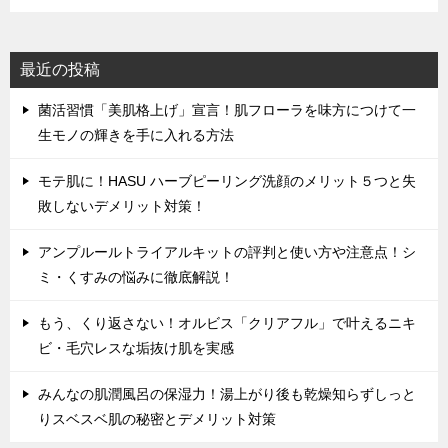
最近の投稿
菌活習慣「美肌格上げ」宣言！肌フローラを味方につけて一
生モノの輝きを手に入れる方法
モテ肌に！HASU ハーブピーリング洗顔のメリット５つと失
敗しないデメリット対策！
アンプルールトライアルキットの評判と使い方や注意点！シ
ミ・くすみの悩みに徹底解説！
もう、くり返さない！オルビス「クリアフル」で叶えるニキ
ビ・毛穴レスな垢抜け肌を実感
みんなの肌潤風呂の保湿力！湯上がり後も乾燥知らずしっと
りスベスベ肌の秘密とデメリット対策