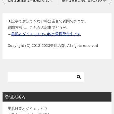
ぬるま湯洗顔後も化粧水や乳液は必要？
健康な角質こそが美肌のキメ手
稿
ナ
★記事で解決できない時は匿名で質問できます。
ビ
質問方法は、こちらの記事でどうぞ。
ゲ
→
美肌とダイエットその他の質問受付中です
ー
Copyright (C) 2012-2023美肌の森, All rights reserved
シ
ョ
ン
管理人案内
美肌対策とダイエットで