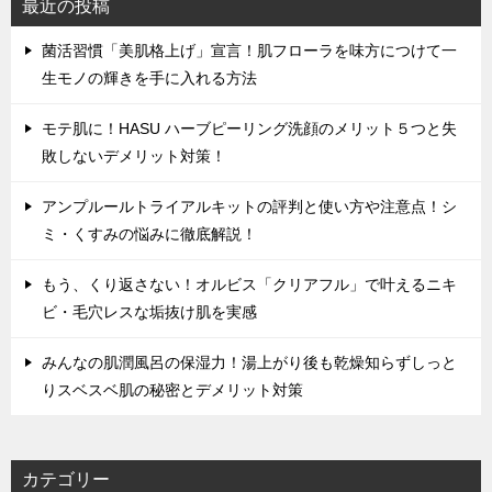
最近の投稿
菌活習慣「美肌格上げ」宣言！肌フローラを味方につけて一
生モノの輝きを手に入れる方法
モテ肌に！HASU ハーブピーリング洗顔のメリット５つと失
敗しないデメリット対策！
アンプルールトライアルキットの評判と使い方や注意点！シ
ミ・くすみの悩みに徹底解説！
もう、くり返さない！オルビス「クリアフル」で叶えるニキ
ビ・毛穴レスな垢抜け肌を実感
みんなの肌潤風呂の保湿力！湯上がり後も乾燥知らずしっと
りスベスベ肌の秘密とデメリット対策
カテゴリー