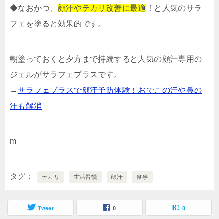
◆なおかつ、
顔汗やテカリ改善に最適
！と人気のサラ
フェを塗ると効果的です。
朝塗っておくと夕方まで持続すると人気の顔汗専用の
ジェルがサラフェプラスです。
→
サラフェプラスで顔汗予防体験！おでこの汗や鼻の
汗も解消
m
タグ
テカリ
生活習慣
顔汗
食事
Tweet
0
0