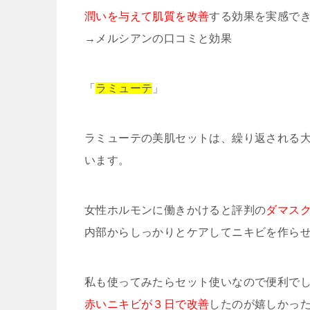
潤いを与えて肌質を改善
する効果を実感で
→メルシアンの口コミと効果
「
ラミューテ
」
ラミューテの美肌セットは、繰り返される
います。
女性ホルモンに働きかけると評判の
ダマス
内部からしっかりとケアしてニキビを作ら
私も使ってみたらセット使いなので便利で
赤いニキビが３日で改善
したのが嬉しかっ