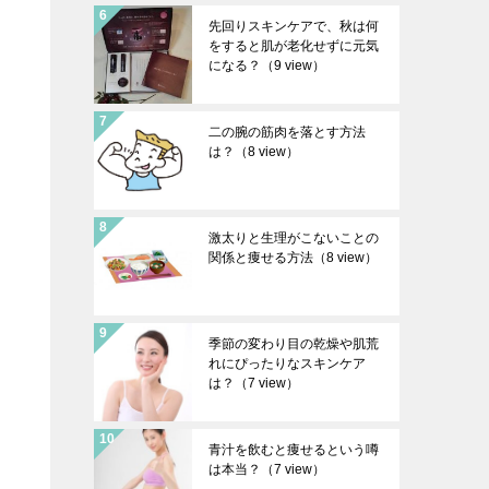
先回りスキンケアで、秋は何
をすると肌が老化せずに元気
になる？
（9 view）
二の腕の筋肉を落とす方法
は？
（8 view）
激太りと生理がこないことの
関係と痩せる方法
（8 view）
季節の変わり目の乾燥や肌荒
れにぴったりなスキンケア
は？
（7 view）
青汁を飲むと痩せるという噂
は本当？
（7 view）