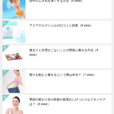
背中のムダ毛を薄くする方法
（9 view）
アクアゲルマジェルの口コミと効果
（9 view）
激太りと生理がこないことの関係と痩せる方法
（9
view）
青汁を飲むと痩せるという噂は本当？
（7 view）
季節の変わり目の乾燥や肌荒れにぴったりなスキンケア
は？
（6 view）