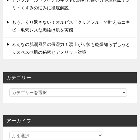
アンプルールトライアルキットの評判と使い方や注意点！シ
ミ・くすみの悩みに徹底解説！
もう、くり返さない！オルビス「クリアフル」で叶えるニキ
ビ・毛穴レスな垢抜け肌を実感
みんなの肌潤風呂の保湿力！湯上がり後も乾燥知らずしっと
りスベスベ肌の秘密とデメリット対策
カテゴリー
カ
テ
ゴ
リ
アーカイブ
ー