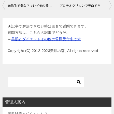
投
光脱毛で美白？キレイモの美白脱毛との違いは？
プロテオグリカンで美白できるのはなぜ？
稿
ナ
★記事で解決できない時は匿名で質問できます。
ビ
質問方法は、こちらの記事でどうぞ。
ゲ
→
美肌とダイエットその他の質問受付中です
ー
Copyright (C) 2012-2023美肌の森, All rights reserved
シ
ョ
ン
管理人案内
美肌対策とダイエットで