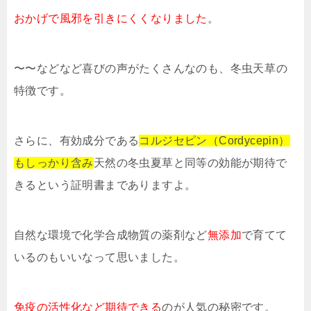
おかげで風邪を引きにくくなりました
。
〜〜などなど喜びの声がたくさんなのも、冬虫天草の
特徴です。
さらに、有効成分である
コルジセピン（Cordycepin）
もしっかり含み
天然の冬虫夏草と同等の効能が期待で
きるという証明書までありますよ。
自然な環境で化学合成物質の薬剤など
無添加
で育てて
いるのもいいなって思いました。
免疫の活性化など期待できる
のが人気の秘密です。