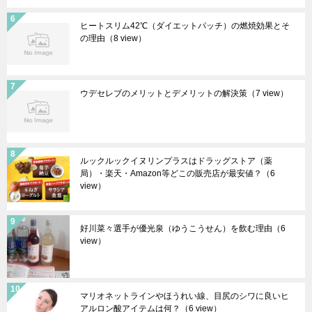
ヒートスリム42℃（ダイエットパッチ）の燃焼効果とそ
の理由
（8 view）
ウデセレブのメリットとデメリットの解決策
（7 view）
ルックルックイヌリンプラスはドラッグストア（薬
局）・楽天・Amazon等どこの販売店が最安値？
（6
view）
好川菜々選手が優光泉（ゆうこうせん）を飲む理由
（6
view）
マリオネットラインやほうれい線、目尻のシワに良いヒ
アルロン酸アイテムは何？
（6 view）