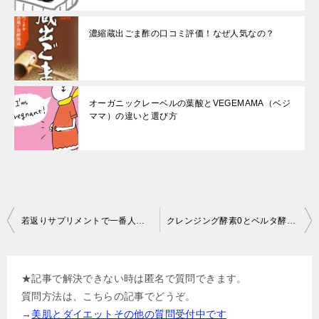
濃縮蔵出ごま酢の口コミ評価！なぜ人気なの？
オーガニックレーベルの葉酸とVEGEMAMA（ベジ
ママ）の違いと選び方
投
若返りサプリメントで一番人気は馬プラセンタ？
クレンジング酵素0とベルタ酵素の違い比較と選び方
稿
ナ
★記事で解決できない時は匿名で質問できます。
ビ
質問方法は、こちらの記事でどうぞ。
ゲ
→
美肌とダイエットその他の質問受付中です