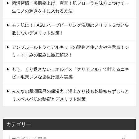
菌活習慣「美肌格上げ」宣言！肌フローラを味方につけて一
生モノの輝きを手に入れる方法
モテ肌に！HASU ハーブピーリング洗顔のメリット５つと失
敗しないデメリット対策！
アンプルールトライアルキットの評判と使い方や注意点！シ
ミ・くすみの悩みに徹底解説！
もう、くり返さない！オルビス「クリアフル」で叶えるニキ
ビ・毛穴レスな垢抜け肌を実感
みんなの肌潤風呂の保湿力！湯上がり後も乾燥知らずしっと
りスベスベ肌の秘密とデメリット対策
カテゴリー
カ