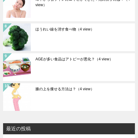
view）
ほうれい線を消す食べ物
（4 view）
AGEが多い食品はアトピーが悪化？
（4 view）
膝の上を痩せる方法は？
（4 view）
最近の投稿