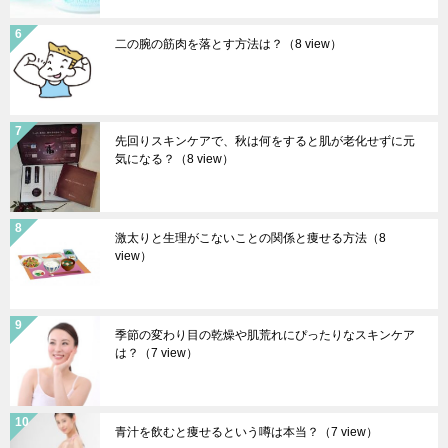
二の腕の筋肉を落とす方法は？
（8 view）
先回りスキンケアで、秋は何をすると肌が老化せずに元
気になる？
（8 view）
激太りと生理がこないことの関係と痩せる方法
（8
view）
季節の変わり目の乾燥や肌荒れにぴったりなスキンケア
は？
（7 view）
青汁を飲むと痩せるという噂は本当？
（7 view）